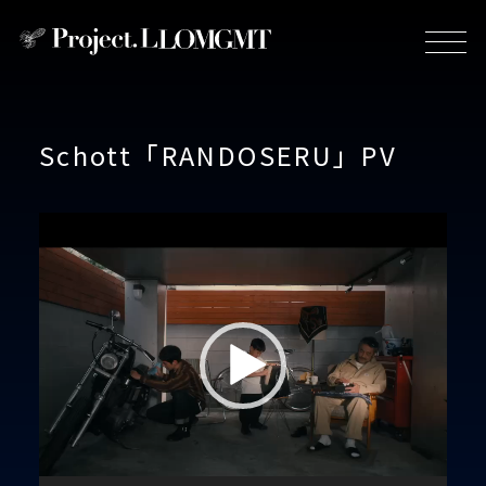
Schott「RANDOSERU」PV
動
画
プ
レ
ー
ヤ
ー