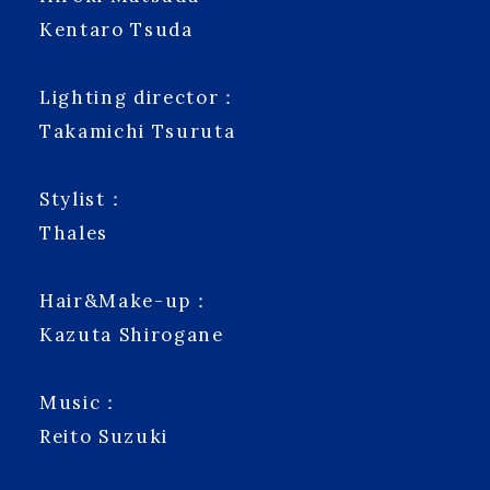
Kentaro Tsuda
Lighting director：
Takamichi Tsuruta
Stylist：
Thales
Hair&Make-up：
Kazuta Shirogane
Music：
Reito Suzuki